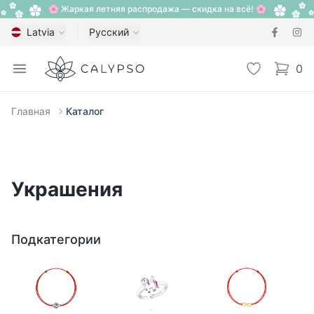
🌸 Жаркая летняя распродажа — скидка на всё! 🌸
Latvia
Русский
Calypso
Open menu
Избранное
0
items i
Главная
Каталог
Украшения
Подкатегории