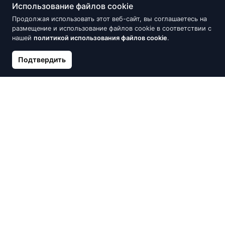
Скидка -16%
Скидка -16%
Использование файлов cookie
Продолжая использовать этот веб-сайт, вы соглашаетесь на
размещение и использование файлов cookie в соответствии с
нашей
политикой использования файлов cookie
.
Подтвердить
Серебряные серьги на
Серебряное кольцо,
английском замке, Серебро
Серебро 925°, оксид
925°, оксид (покрытие)
(покрытие)
53.78 €
55.16 €
63.28 €
64.90 €
Скидка -30%
Скидка -30%