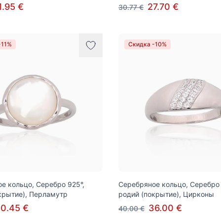
1.95 €
27.70 €
30.77 €
-11%
Скидка -10%
е кольцо, Серебро 925°,
Серебряное кольцо, Серебро 
крытие), Перламутр
родий (покрытие), Цирконы
0.45 €
36.00 €
40.00 €