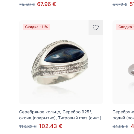
67.96 €
5
75.50 €
57.72 €
Скидка -11%
Скидка 
Серебряное кольцо, Серебро 925°,
Серебряно
оксид (покрытие), Тигровый глаз (синт.)
родий (по
102.43 €
4
113.82 €
44.95 €