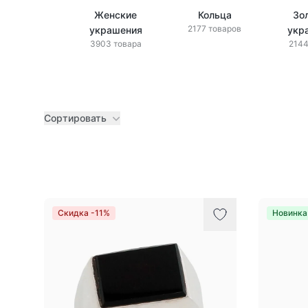
Женские
Кольца
Зо
2177 товаров
украшения
укр
3903 товара
2144
Сортировать
Товары
Скидка -11%
Новинка