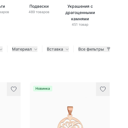
ьги
Подвески
Украшения с
Украшени
варов
489 товаров
драгоценными
бриллиан
433 това
камнями
451 товар
Материал
Вставка
Все фильтры
Новинка