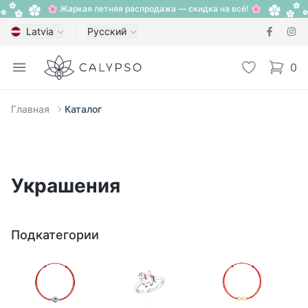
🌸 Жаркая летняя распродажа — скидка на всё! 🌸
Latvia
Русский
Calypso
Open menu
Избранное
0
items i
Главная
Каталог
Украшения
Подкатегории