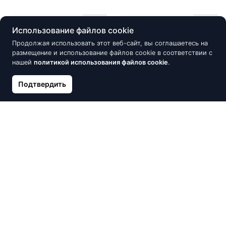
Скидка -10%
Скидка -10%
Использование файлов cookie
Продолжая использовать этот веб-сайт, вы соглашаетесь на
размещение и использование файлов cookie в соответствии с
нашей
политикой использования файлов cookie
.
Подтвердить
Серебряное кольцо,
Серебряное кольцо,
Серебро 925°, родий
Серебро 925°, родий
(покрытие), Цирконы
(покрытие), Цирконы
33.65 €
23.68 €
37.38 €
26.30 €
Скидка -10%
Скидка -11%