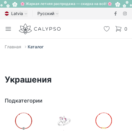
🌸 Жаркая летняя распродажа — скидка на всё! 🌸
Latvia
Русский
Calypso
Open menu
Избранное
0
items i
Главная
Каталог
Украшения
Подкатегории