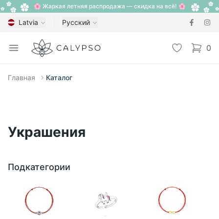
🌸 Жаркая летняя распродажа — скидка на всё! 🌸
Latvia
Русский
Calypso
Open menu
Избранное
0
items i
Главная
Каталог
Украшения
Подкатегории