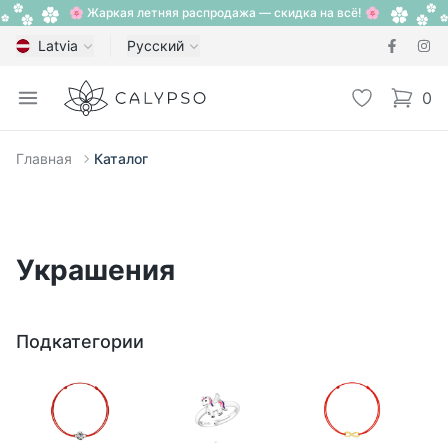
🌸 Жаркая летняя распродажа — скидка на всё! 🌸
Latvia
Русский
Calypso
Open menu
Избранное
0
items i
Главная
Каталог
Украшения
Подкатегории