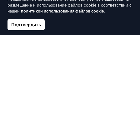
размещение и использование файлов cookie в соответствии с
нашей
политикой использования файлов cookie
.
Подтвердить
Серебряный браслет,
Серебряный кулон,
Серебро 925°, родий
Серебро 925°, красное
(покрытие)
золото (покрытие),
Цирконы
21.24 €
20.04 €
22.27 €
Нет в наличии
Нет в наличии