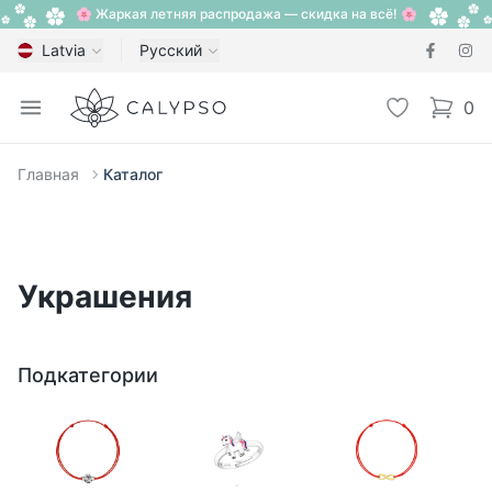
🌸 Жаркая летняя распродажа — скидка на всё! 🌸
Latvia
Русский
Calypso
Open menu
Избранное
0
items i
Главная
Каталог
Украшения
Подкатегории