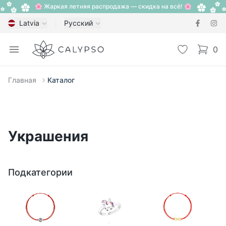
🌸 Жаркая летняя распродажа — скидка на всё! 🌸
Latvia
Русский
Calypso
Open menu
Избранное
0
items i
Главная
Каталог
Украшения
Подкатегории