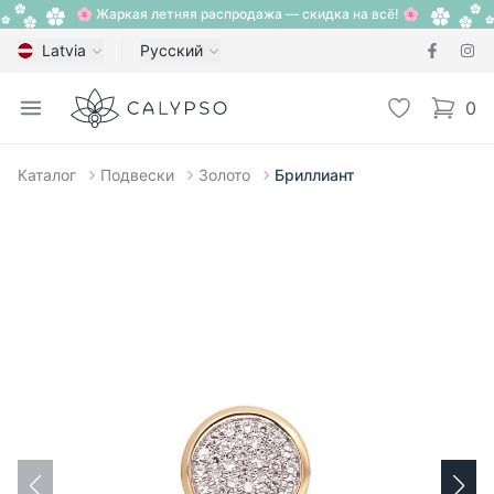
🌸 Жаркая летняя распродажа — скидка на всё! 🌸
Latvia
Русский
Calypso
Open menu
Избранное
0
items i
Каталог
Подвески
Золото
Бриллиант