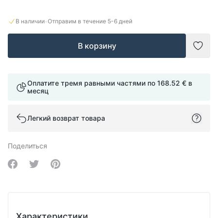
·
В наличии
Отправим в течение
5-6
дней
В корзину
Доба
Оплатите тремя равными частями по
168.52 €
в
месяц
Легкий возврат товара
Поделиться
Share on Facebook
Share on Twitter
Share on Pinterest
Характеристики