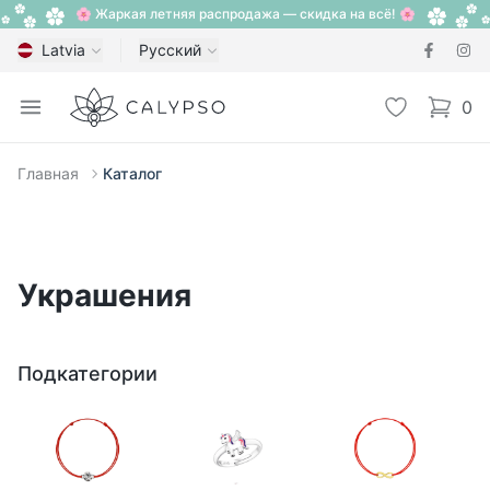
🌸 Жаркая летняя распродажа — скидка на всё! 🌸
Latvia
Русский
Calypso
Open menu
Избранное
0
items i
Главная
Каталог
Украшения
Подкатегории