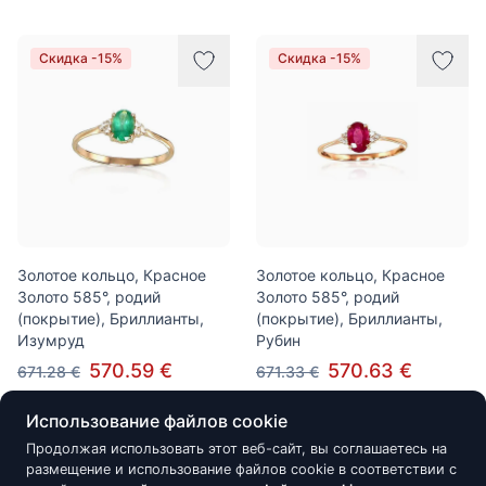
Скидка -15%
Скидка -15%
Золотое кольцо, Красное
Золотое кольцо, Красное
Золото 585°, родий
Золото 585°, родий
(покрытие), Бриллианты,
(покрытие), Бриллианты,
Изумруд
Рубин
570.59 €
570.63 €
671.28 €
671.33 €
Использование файлов cookie
Продолжая использовать этот веб-сайт, вы соглашаетесь на
Скидка -15%
Скидка -10%
размещение и использование файлов cookie в соответствии с