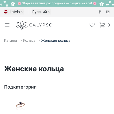
🌸 Жаркая летняя распродажа — скидка на всё! 🌸
Latvia
Русский
Calypso
Open menu
Избранное
0
items i
Каталог
Кольца
Женские кольца
Женские кольца
Подкатегории