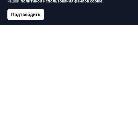
нашей
политикой использования файлов cookie
.
Подтвердить
Золотое кольцо, Белое
Золотое кольцо, Красное
Золото 585°, Бриллианты,
Золото 585°, Цирконы
Изумруд
632.40 €
702.67 €
571.27 €
672.08 €
Скидка -15%
Скидка -15%