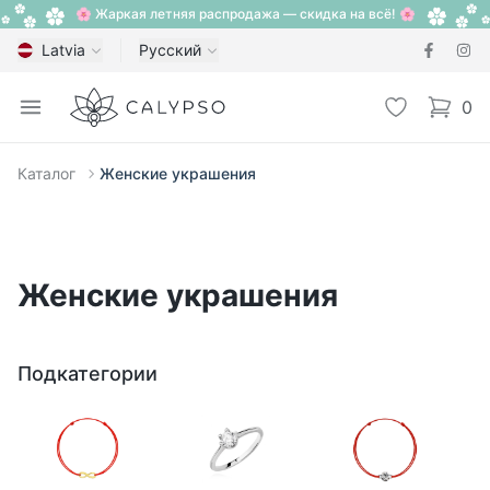
🌸 Жаркая летняя распродажа — скидка на всё! 🌸
Latvia
Русский
Calypso
Open menu
Избранное
0
items i
Каталог
Женские украшения
Женские украшения
Подкатегории