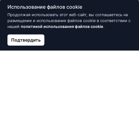
Использование файлов cookie
Продолжая использовать этот веб-сайт, вы соглашаетесь на
размещение и использование файлов cookie в соответствии с
нашей
политикой использования файлов cookie
.
Подтвердить
Позолоченный серебряный
Серебряные серьги
кулон белые цирконы,
SOKOLOV с белым
Сердце с деревом любви
фианитом
26.00 €
63.75 €
75.00 €
Нет в наличии
Нет в наличии