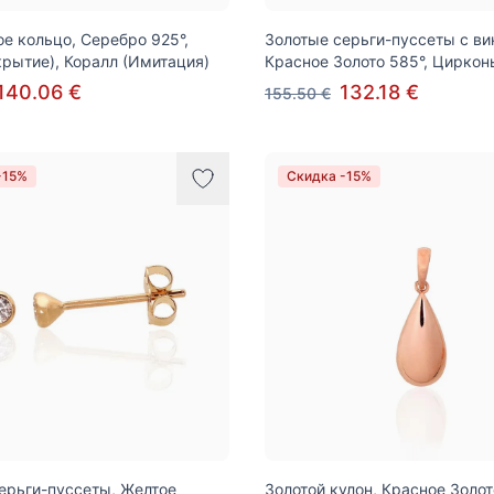
е кольцо, Серебро 925°,
Золотые серьги-пуссеты с ви
крытие), Коралл (Имитация)
Красное Золото 585°, Циркон
140.06 €
132.18 €
155.50 €
-15%
Скидка -15%
ерьги-пуссеты, Желтое
Золотой кулон, Красное Золот