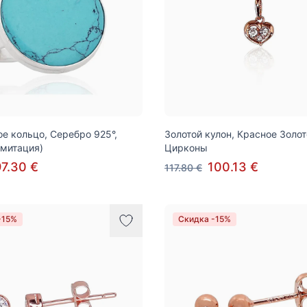
е кольцо, Серебро 925°,
Золотой кулон, Красное Золот
митация)
Цирконы
97.30 €
100.13 €
117.80 €
-15%
Скидка -15%