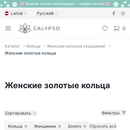
🌸 Жаркая летняя распродажа — скидка на всё! 🌸
Latvia
Русский
Calypso
Open menu
Избранное
0
items i
Каталог
Кольца
Женские золотые украшения
Женские золотые кольца
Женские золотые кольца
Фильтры
Сортировать
Кольца
Женщинам
Золото
Сбросить все
Remove filter
Remove filter
Remove filter