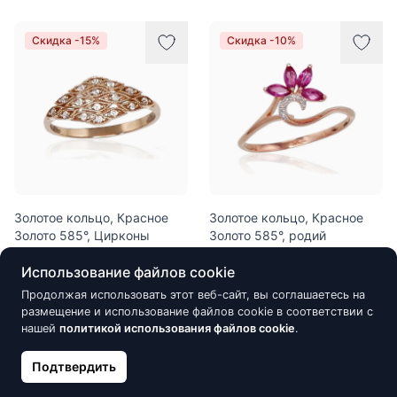
Скидка -15%
Скидка -10%
Золотое кольцо, Красное
Золотое кольцо, Красное
Золото 585°, Цирконы
Золото 585°, родий
(покрытие), Бриллианты,
444.01 €
522.37 €
Использование файлов cookie
Рубин
497.20 €
Продолжая использовать этот веб-сайт, вы соглашаетесь на
552.44 €
размещение и использование файлов cookie в соответствии с
нашей
политикой использования файлов cookie
.
Скидка -15%
Скидка -10%
Подтвердить