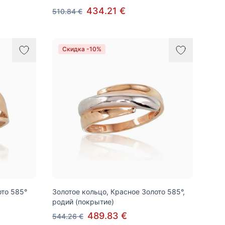
434.21 €
510.84 €
Скидка -10%
ото 585°
Золотое кольцо, Красное Золото 585°,
родий (покрытие)
489.83 €
544.26 €