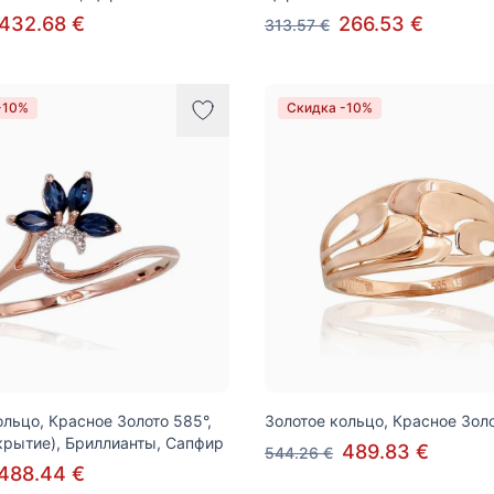
432.68 €
266.53 €
313.57 €
-10%
Скидка -10%
ольцо, Красное Золото 585°,
Золотое кольцо, Красное Зол
крытие), Бриллианты, Сапфир
489.83 €
544.26 €
488.44 €