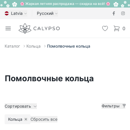
🌸 Жаркая летняя распродажа — скидка на всё! 🌸
Latvia
Русский
Calypso
Open menu
Избранное
0
items i
Каталог
Кольца
Помолвочные кольца
Помолвочные кольца
Фильтры
Сортировать
Кольца
Сбросить все
Remove filter