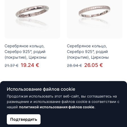
Серебряное кольцо,
Серебряное кольцо,
Серебро 925°, родий
Серебро 925°, родий
(покрытие), Цирконы
(покрытие), Цирконы
19.24 €
26.05 €
21.37 €
28.94 €
Скидка -10%
Скидка -30%
Использование файлов cookie
Продолжая использовать этот веб-сайт, вы соглашаетесь на
размещение и использование файлов cookie в соответствии с
нашей
политикой использования файлов cookie
.
Подтвердить